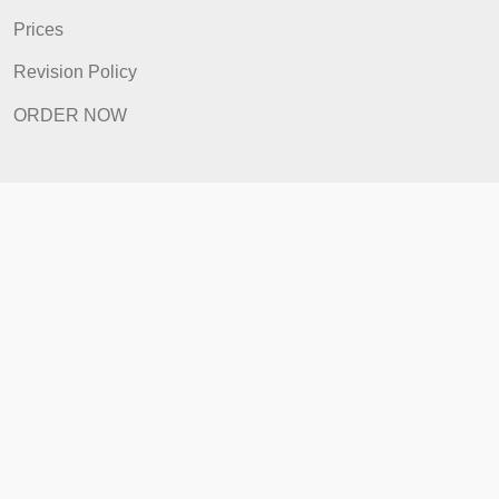
FAQ
Prices
Revision Policy
ORDER NOW
Quick Links
Home
How It Works
FAQ
Prices