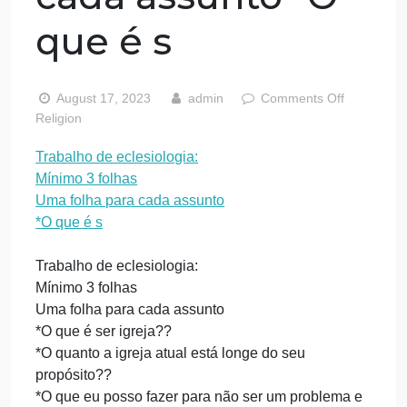
eclesiologia:
Mínimo 3 folhas
Uma folha para
cada assunto *O
que é s
on
August 17, 2023
admin
Comments Off
Tra
Religion
de
Trabalho de eclesiologia:
ecle
Mínimo 3 folhas
Mín
3
Uma folha para cada assunto